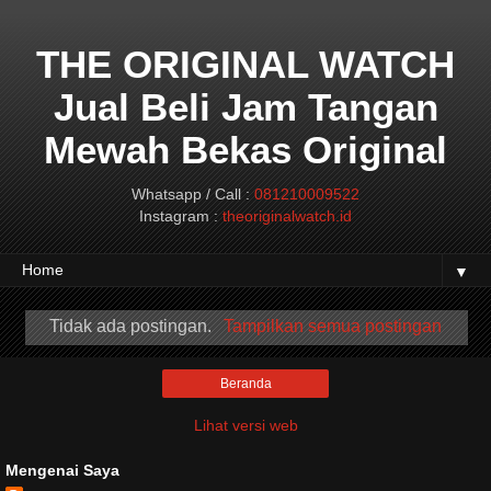
THE ORIGINAL WATCH
Jual Beli Jam Tangan
Mewah Bekas Original
Whatsapp / Call :
081210009522
Instagram :
theoriginalwatch.id
▼
Tidak ada postingan.
Tampilkan semua postingan
Beranda
Lihat versi web
Mengenai Saya